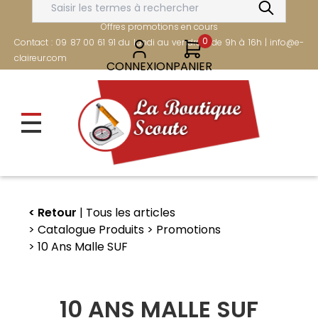
Aller
FRAIS DE PORT OFFERTS DÈS 80€
au
Offres promotions en cours
contenu
0
Contact : 09 87 00 61 91 du lundi au vendredi de 9h à 16h | info@e-
principal
claireur.com
CONNEXION
PANIER
Retour
Tous les articles
Catalogue Produits
Promotions
10 Ans Malle SUF
10 ANS MALLE SUF