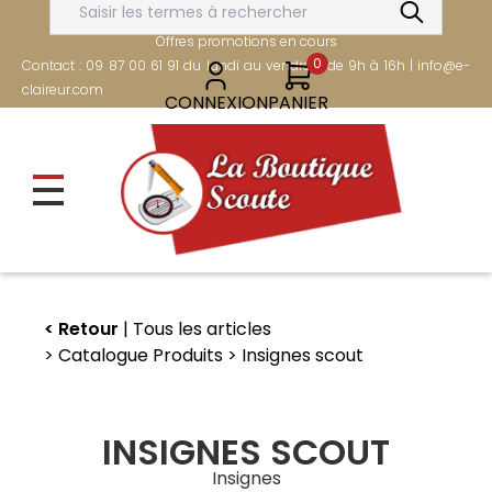
Aller
FRAIS DE PORT OFFERTS DÈS 80€
au
Offres promotions en cours
contenu
0
Contact : 09 87 00 61 91 du lundi au vendredi de 9h à 16h | info@e-
principal
claireur.com
CONNEXION
PANIER
Retour
Tous les articles
Catalogue Produits
Insignes scout
INSIGNES SCOUT
Insignes