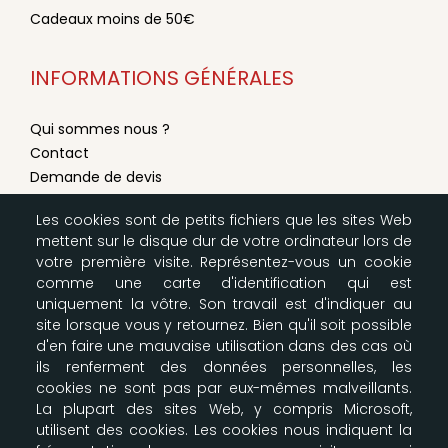
Cadeaux moins de 50€
INFORMATIONS GÉNÉRALES
Qui sommes nous ?
Contact
Demande de devis
Conditions générales de vente
Les cookies sont de petits fichiers que les sites Web
Mentions légales
mettent sur le disque dur de votre ordinateur lors de
Modes de livraison & paiement
votre première visite. Représentez-vous un cookie
Configurer les cookies
comme une carte d'identification qui est
Plan du site
uniquement la vôtre. Son travail est d'indiquer au
site lorsque vous y retournez. Bien qu'il soit possible
d'en faire une mauvaise utilisation dans des cas où
LA BOUTIQUE SCOUTE
ils renferment des données personnelles, les
cookies ne sont pas par eux-mêmes malveillants.
Nos entrepôts
La plupart des sites Web, y compris Microsoft,
164-166 Av Joseph Kessel
utilisent des cookies. Les cookies nous indiquent la
Parkile 12