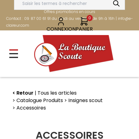
Aller
FRAIS DE PORT OFFERTS DÈS 80€
au
Offres promotions en cours
contenu
0
Contact : 09 87 00 61 91 du lundi au vendredi de 9h à 16h | info@e-
principal
claireur.com
CONNEXION
PANIER
Retour
Tous les articles
Catalogue Produits
Insignes scout
Accessoires
ACCESSOIRES