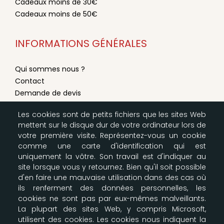
Cadeaux moins de 30€
Cadeaux moins de 50€
INFORMATIONS GÉNÉRALES
Qui sommes nous ?
Contact
Demande de devis
Conditions générales de vente
Les cookies sont de petits fichiers que les sites Web
Mentions légales
mettent sur le disque dur de votre ordinateur lors de
Modes de livraison & paiement
votre première visite. Représentez-vous un cookie
Configurer les cookies
comme une carte d'identification qui est
Plan du site
uniquement la vôtre. Son travail est d'indiquer au
site lorsque vous y retournez. Bien qu'il soit possible
d'en faire une mauvaise utilisation dans des cas où
LA BOUTIQUE SCOUTE
ils renferment des données personnelles, les
cookies ne sont pas par eux-mêmes malveillants.
Nos entrepôts
La plupart des sites Web, y compris Microsoft,
164-166 Av Joseph Kessel
utilisent des cookies. Les cookies nous indiquent la