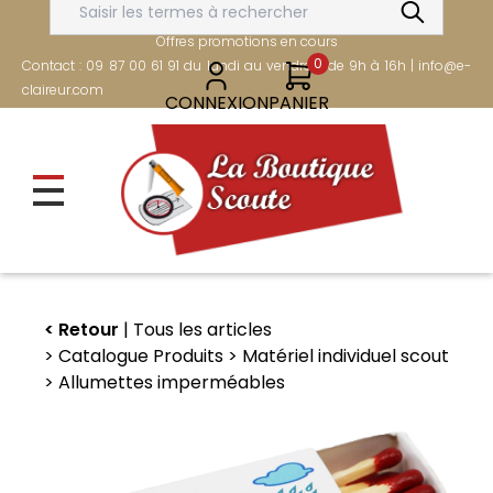
Aller
FRAIS DE PORT OFFERTS DÈS 80€
au
Offres promotions en cours
contenu
0
Contact : 09 87 00 61 91 du lundi au vendredi de 9h à 16h | info@e-
principal
claireur.com
CONNEXION
PANIER
Retour
Tous les articles
Catalogue Produits
Matériel individuel scout
Allumettes imperméables