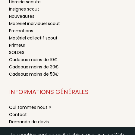
Librairie scoute
Insignes scout
Nouveautés
Matériel individuel scout
Promotions
Matériel collectif scout
Primeur
SOLDES
Cadeaux moins de 10€
Cadeaux moins de 30€
Cadeaux moins de 50€
INFORMATIONS GÉNÉRALES
Qui sommes nous ?
Contact
Demande de devis
Conditions générales de vente
Les cookies sont de petits fichiers que les sites Web