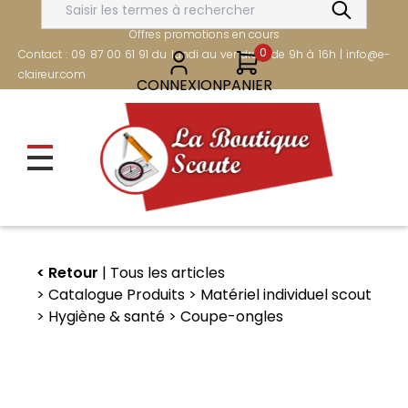
Aller
FRAIS DE PORT OFFERTS DÈS 80€
au
Offres promotions en cours
contenu
0
Contact : 09 87 00 61 91 du lundi au vendredi de 9h à 16h | info@e-
principal
claireur.com
CONNEXION
PANIER
Retour
Tous les articles
Catalogue Produits
Matériel individuel scout
Hygiène & santé
Coupe-ongles