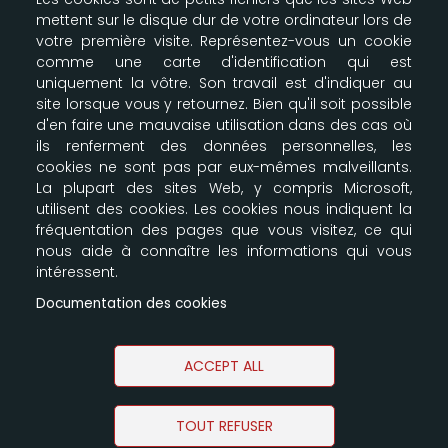
Mentions légales
mettent sur le disque dur de votre ordinateur lors de
Modes de livraison & paiement
votre première visite. Représentez-vous un cookie
Configurer les cookies
comme une carte d'identification qui est
Plan du site
uniquement la vôtre. Son travail est d'indiquer au
site lorsque vous y retournez. Bien qu'il soit possible
d'en faire une mauvaise utilisation dans des cas où
LA BOUTIQUE SCOUTE
ils renferment des données personnelles, les
cookies ne sont pas par eux-mêmes malveillants.
Nos entrepôts
La plupart des sites Web, y compris Microsoft,
164-166 Av Joseph Kessel
utilisent des cookies. Les cookies nous indiquent la
Parkile 12
fréquentation des pages que vous visitez, ce qui
78960 Voisins le Bretonneux
nous aide à connaître les informations qui vous
09 87 00 61 91 - 06 61 30 35 39
intéressent.
info@e-claireur.com
Documentation des cookies
SUIVEZ-NOUS !
ACCEPT ALL
TOUT REFUSER