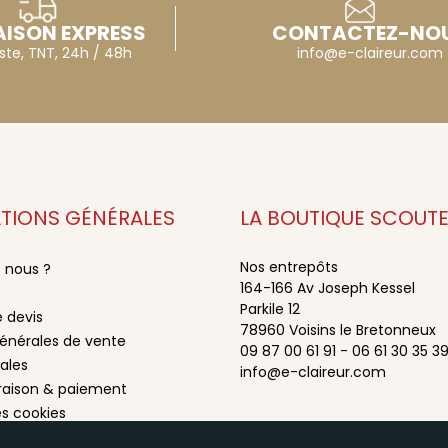
AISON EXPRESS
CONTACTEZ-NO
ste, TNT, 24h / 48h
info@e-claireur.com
TIONS GÉNÉRALES
LA BOUTIQUE SCOUT
Nos entrepôts
 nous ?
164-166 Av Joseph Kessel
Parkile 12
 devis
78960 Voisins le Bretonneux
énérales de vente
09 87 00 61 91 - 06 61 30 35 3
ales
info@e-claireur.com
vraison & paiement
es cookies