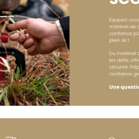
Équipez-vous
matériel de q
confiance po
plein air !
Du matériel 
les défis, off
sécurité. Pr
confiance gr
Une questio