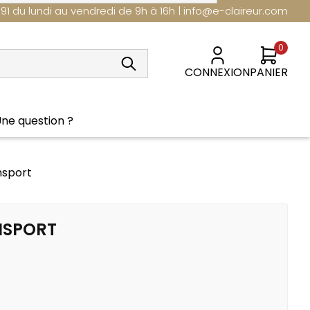
 91 du lundi au vendredi de 9h à 16h | info@e-claireur.com
0
CONNEXION
PANIER
ne question ?
nsport
Nouveautés
NSPORT