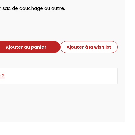
r sac de couchage ou autre.
Ajouter au panier
Ajouter à la wishlist
cout
Primeur
 ?
iales