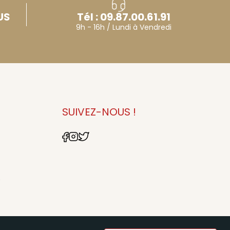
US
Tél : 09.87.00.61.91
9h - 16h / Lundi à Vendredi
E
SUIVEZ-NOUS !
9