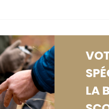
Eclairage
Mobilier de camp
Tentes légères
ux moins de 10€
Cadeaux moins de 
VOT
SPÉ
LA 
SCO