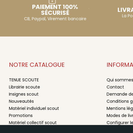
PAIEMENT 100%
LIVR
SÉCURISÉ
La Po
CB, Paypal, Virement bancaire
NOTRE CATALOGUE
INFORMA
TENUE SCOUTE
Qui sommes
Librairie scoute
Contact
Insignes scout
Demande de
Nouveautés
Conditions g
Matériel individuel scout
Mentions lég
Promotions
Modes de li
Matériel collectif scout
Configurer l
Primeur
Plan du site