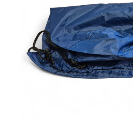
Aîné - Routier
Techniq
Aînée - Guide-Ainée
Bandes 
Eclaireuse - Guide
Romans 
Pulls
Nature -
Shorts , Bermudas & Pantalons
Tenues de camp
Religieux
Cadre
Matériel individuel scout
Promo
Bivouacs
Matériel
Gourdes & popotes
Ventes 
Sac de couchage
Sac de 
Hygiène & santé
Matérie
Coiffures
10 Ans M
Chaussures
Topographie & orientation
Sac à dos