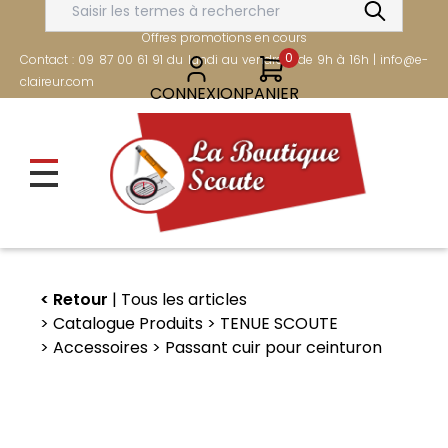
Aller
FRAIS DE PORT OFFERTS DÈS 80€
au
Offres promotions en cours
contenu
0
Contact : 09 87 00 61 91 du lundi au vendredi de 9h à 16h | info@e-
principal
claireur.com
CONNEXION
PANIER
Retour
Tous les articles
Catalogue Produits
TENUE SCOUTE
Accessoires
Passant cuir pour ceinturon